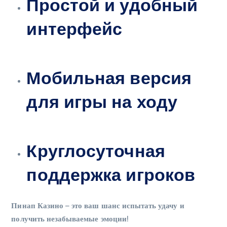
Простой и удобный
интерфейс
Мобильная версия
для игры на ходу
Круглосуточная
поддержка игроков
Пинап Казино – это ваш шанс испытать удачу и
получить незабываемые эмоции!