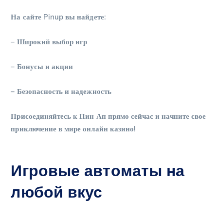
На сайте Pinup вы найдете:
– Широкий выбор игр
– Бонусы и акции
– Безопасность и надежность
Присоединяйтесь к Пин Ап прямо сейчас и начните свое
приключение в мире онлайн казино!
Игровые автоматы на
любой вкус