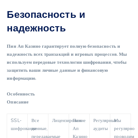
Безопасность и
надежность
Пин Ап Казино гарантирует полную безопасность и
надежность всех транзакций и игровых процессов. Мы
используем передовые технологии шифрования, чтобы
защитить ваши личные данные и финансовую
информацию.
Особенность
Описание
SSL-
Все
Лицензирование
Пин
Регулярные
Мы
шифрование
данные,
Ап
аудиты
регулярно
передаваемые
Казино
проводим