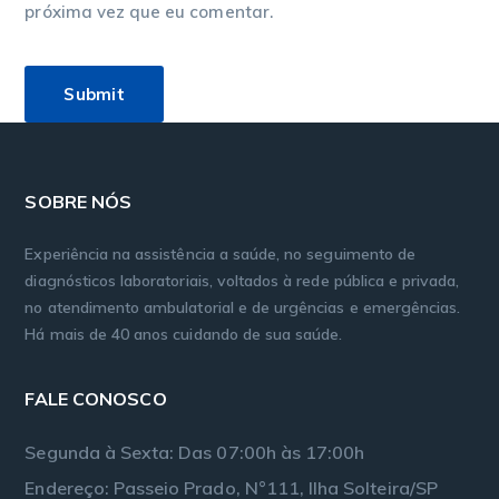
próxima vez que eu comentar.
SOBRE NÓS
Experiência na assistência a saúde, no seguimento de
diagnósticos laboratoriais, voltados à rede pública e privada,
no atendimento ambulatorial e de urgências e emergências.
Há mais de 40 anos cuidando de sua saúde.
FALE CONOSCO
Segunda à Sexta: Das 07:00h às 17:00h
Endereço: Passeio Prado, N°111, Ilha Solteira/SP