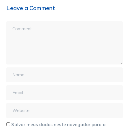
Leave a Comment
Salvar meus dados neste navegador para a