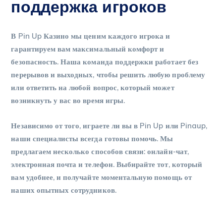
поддержка игроков
В Pin Up Казино мы ценим каждого игрока и
гарантируем вам максимальный комфорт и
безопасность. Наша команда поддержки работает без
перерывов и выходных, чтобы решить любую проблему
или ответить на любой вопрос, который может
возникнуть у вас во время игры.
Независимо от того, играете ли вы в Pin Up или Pinaup,
наши специалисты всегда готовы помочь. Мы
предлагаем несколько способов связи: онлайн-чат,
электронная почта и телефон. Выбирайте тот, который
вам удобнее, и получайте моментальную помощь от
наших опытных сотрудников.